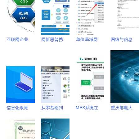
互联网企业
网新恩普携
单位局域网
网络与信息
该如何进行
手陕西人社
电脑上网行
安全管理
风险管理
厅，深
为管理与进
员-网络安
化‘互联网
程服务管控
全管理员初
+就业管
方法
级工考试题
理’新篇章
及答案 计
算机网络信
息管理与服
信息化浪潮
从零基础到
MES系统在
重庆邮电大
务
下的坚实基
上手 FTP
智能工厂建
学继续教育
座 中科院
服务器的含
设中的位置
学院 计算
计算机网络
义搭建全解
机网络信息