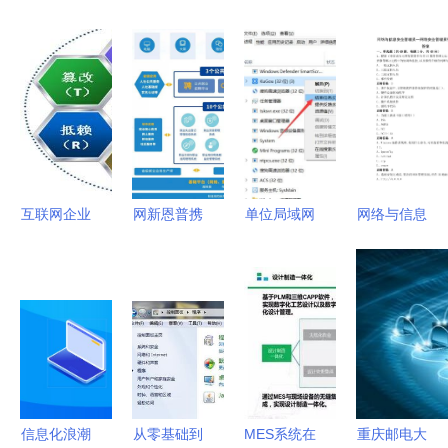
互联网企业
网新恩普携
单位局域网
网络与信息
该如何进行
手陕西人社
电脑上网行
安全管理
风险管理
厅，深
为管理与进
员-网络安
化‘互联网
程服务管控
全管理员初
+就业管
方法
级工考试题
理’新篇章
及答案 计
算机网络信
息管理与服
信息化浪潮
从零基础到
MES系统在
重庆邮电大