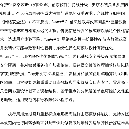
保护\\n网络攻击（如DDoS、勒索软件）持续升级，要求系统具备多层防
御机制。个人信息的保护成为法律与道德的双重诉求，合规性（如中国
《网络安全法》）不可忽视。\\n### 2. 信息过载与效率问题\\n巨量数据
带来存储成本与检索延迟的困扰。传统信息分发的模式难以满足个性化需
求，造成用户体验下降。\\n### 3. 网络稳定性与扩展性\\n节点故障或高
并发请求可能导致暂时性宕机，系统性弹性与模块设计有待优化。
\\n\\n## 三、现代服务优化策略\\n### 1. 强化基线安全等级\\n实施网络
安全隔离，并对敏感服务推广加密传输。搭建堡垒装置物理捕获模块以防
窃获泄密数据。\\np开发可持续监控,并发检测和预警使用精确算法限制时
区频率。日常规划更着重重要日志分析和异常签核实日志安全。异常修正
只需两步重设计就可以调整结构。基于重点的分流通验节点可控扩充保服
务顺畅。适用规范内联守权限保证程序通。
执行周期定期回归重新探测定规提高抗打击还原韧件能力。支持对版
本规范内进行固落诊断可以局部快配修复做到最稳妥运维弹性步骤运维集