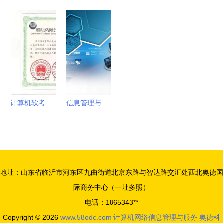
务
下的坚实基
上手 FTP
智能工厂建
学继续教育
座 中科院
服务器的含
设中的位置
学院 计算
计算机网络
义搭建全解
机网络信息
信息中心的
与计算机网
管理与服务
网络管理与
络信息服务
专业简介
服务创新
模式解读
计算机软考
信息管理与
职称晋级
信息系统专
网络工程与
业 计算机
信息系统项
与管理的跨
目管理师全
界融合
地址：山东省临沂市河东区九曲街道北京东路与智达路交汇处西北奥德国
方位招生
际商务中心（一址多照）
电话：1865343**
Copyright © 2026
www.58odc.com
计算机网络信息管理与服务
奥德科