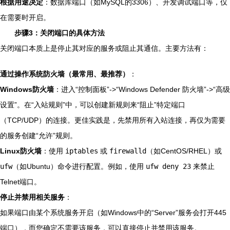
根据用途决定
：数据库端口（如MySQL的3306）、开发调试端口等，仅
在需要时开启。
步骤3：关闭端口的具体方法
关闭端口本质上是停止其对应的服务或阻止其通信。主要方法有：
通过操作系统防火墙（最常用、最推荐）
：
Windows防火墙
：进入“控制面板”->“Windows Defender 防火墙”->“高级
设置”。在“入站规则”中，可以创建新规则来“阻止”特定端口
（TCP/UDP）的连接。更佳实践是，先禁用所有入站连接，再仅为需要
的服务创建“允许”规则。
Linux防火墙
：使用
iptables
或
firewalld
（如CentOS/RHEL）或
ufw
（如Ubuntu）命令进行配置。例如，使用
ufw deny 23
来禁止
Telnet端口。
停止并禁用相关服务
：
如果端口由某个系统服务开启（如Windows中的“Server”服务会打开445
端口），而您确定不需要该服务，可以直接停止并禁用该服务。