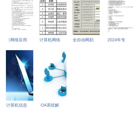
与管理的跨
化之路
飞谈计算机
解析 第1页
界融合
网络信息管
——计算机
理与服务
网络信息管
理与服务
《网络应用
计算机网络
全自动网刻
2024年专
服务管理》
基础 OSI参
后修改计算
业技术人员
形成性考核
考模型及其
机配置信息
继续教育公
精析——计
在信息系统
网管轻松方
需科目-计
算机网络信
管理与服务
便的数字化
算机网络信
息管理与服
中的应用
之道
息安全与管
务专项研究
理笔试历年
真题荟萃
计算机信息
OA系统解
系统的安全
析 计算机
保护与计算
网络中的信
机网络信息
息管理与服