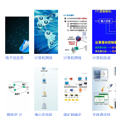
电子信息类
计算机网络
计算机网络
计算机组成
专业概览与
安全的脆弱
学习记录 |
原理与计算
就业前景
性溯源 从
应用层
机网络概述
聚焦计算机
信息管理与
Day6 计算
信息管理与
网络信息管
服务的视角
机网络信息
服务的基石
理与服务
探析
管理与服务
网络层 计
佛山市华跃
煤矿精确定
无线通信技