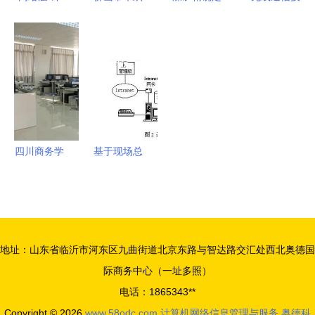
算机网络信
计算机系统
位系统与计
术赋能移动
息管理与服
计算机网络
算机网络信
医疗 计算
务的中枢与
信息管理与
息管理服务
机网络信息
基石
服务的专业
的深度融合
管理与服务
实践
的全面革新
四川商务学
基于现场总
校2021年
线的工业机
招生专业介
器人监控系
绍 计算机
统研究 计
网络信息管
算机网络信
地址：山东省临沂市河东区九曲街道北京东路与智达路交汇处西北奥德国
理与服务
息管理与服
际商务中心（一址多照）
务的融合实
电话：1865343**
践
Copyright © 2026
www.58odc.com
计算机网络信息管理与服务
奥德科